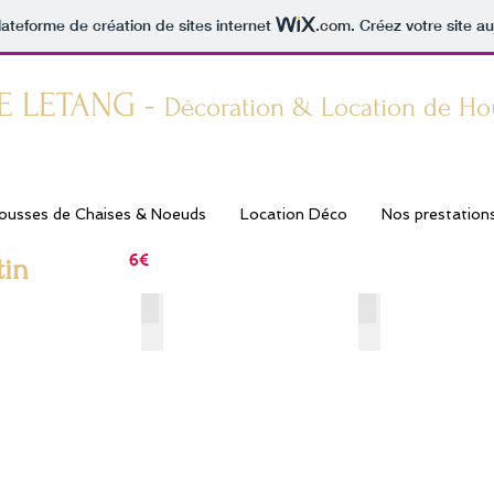
lateforme de création de sites internet
.com
. Créez votre site au
E LETANG -
Décoration & Location de Ho
ariage Orleans
ousses de Chaises & Noeuds
Location Déco
Nos prestation
6€
tin
- Turquoise
CT-018 - Bleu Roi
CT-003 - Bleu 