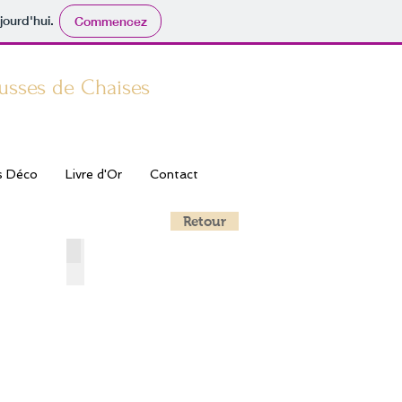
jourd'hui.
Commencez
usses de Chaises
s Déco
Livre d'Or
Contact
Retour
Nuit
CT-010 - Vert anis